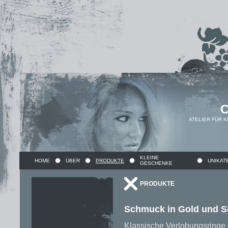
ATELIER FÜR 
KLEINE
HOME
ÜBER
PRODUKTE
UNIKAT
GESCHENKE
PRODUKTE
Schmuck in Gold und Si
Klassische Verlobungsringe i